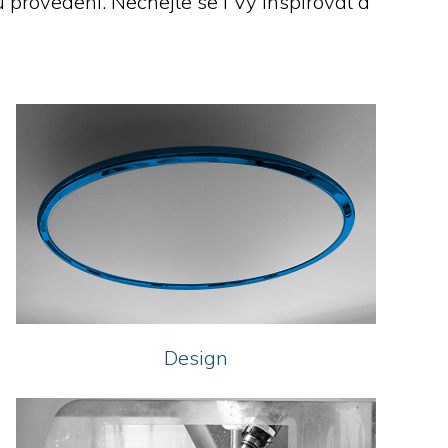
 provedení. Nechejte se i Vy inspirovat a
Montáž kování
ogistika a manipulace
Stroje pro Al fasády
Železo - Ironcut
Design