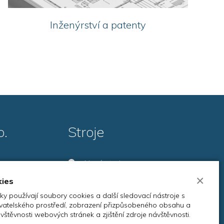
Inženýrství a patenty
o.
Stroje
Nové stroje
×
Použité stroje
kies
Servis
y používají soubory cookies a další sledovací nástroje s
živatelského prostředí, zobrazení přizpůsobeného obsahu a
vštěvnosti webových stránek a zjištění zdroje návštěvnosti.