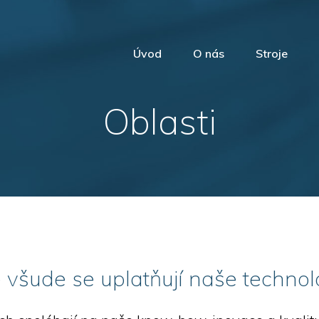
Úvod
O nás
Stroje
Pro vý
Oblasti
Pro prům
Obrábě
 všude se uplatňují naše technol