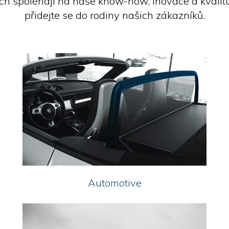
ch spoléhají na naše know-how, inovace a kvalitu
přidejte se do rodiny našich zákazníků.
L
Automotive