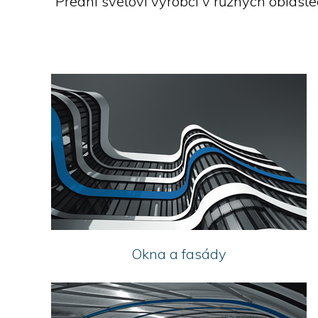
Přední světoví výrobci v různých oblaste
Okna a fasády