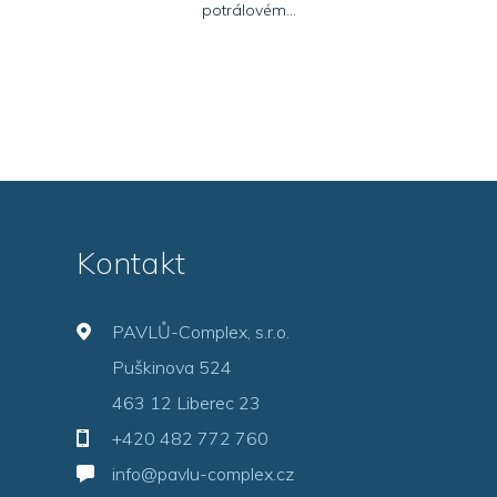
potrálovém...
Kontakt
PAVLŮ-Complex, s.r.o.
Puškinova 524
463 12 Liberec 23
+420 482 772 760
info@pavlu-complex.cz