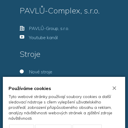
PAVLŮ-Complex, s.r.o.
PAVLŮ-Group, s.r.o.
Youtube kanál
Stroje
Nové stroje
Použité stroje
×
Používáme cookies
Servis
Tyto webové stránky používají soubory cookies a další
sledovací nástroje s cílem vylepšení uživatelského
prostředí, zobrazení přizpůsobeného obsahu a reklam,
analýzy návštěvnosti webových stránek a zjištění zdroje
návštěvnosti.
©2026 PAVLŮ-Complex, s.r.o.