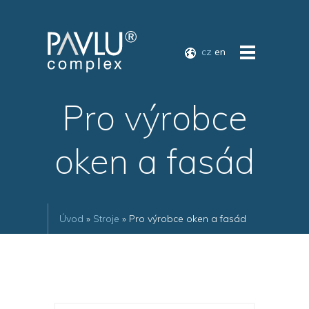
cz
en
Pro výrobce
oken a fasád
Úvod
»
Stroje
» Pro výrobce oken a fasád