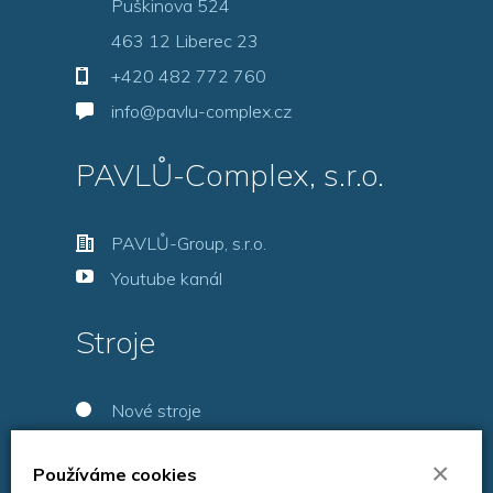
Puškinova 524
463 12 Liberec 23
+420 482 772 760
info@pavlu-complex.cz
PAVLŮ-Complex, s.r.o.
PAVLŮ-Group, s.r.o.
Youtube kanál
Stroje
Nové stroje
Použité stroje
×
Používáme cookies
Servis