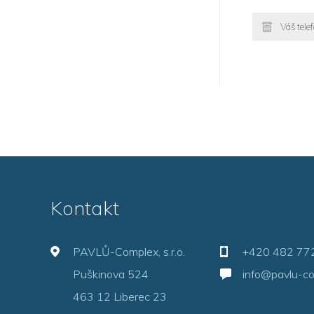
Kontakt
PAVLŮ-Complex, s.r.o.
+420 482 77
Puškinova 524
info@pavlu-co
463 12 Liberec 23