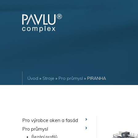
Úvod
»
Stroje
»
Pro průmysl
» PIRANHA
Pro výrobce oken a fasád
Pro průmysl
Řezání profilů