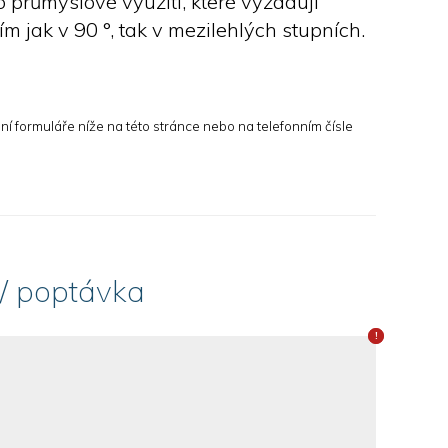
ro průmyslové využití
, které vyžadují
m jak v 90 °, tak v mezilehlých stupních.
Montáž kování
ogistika a manipulace
 formuláře níže na této stránce nebo na telefonním čísle
Stroje pro Al fasády
Železo - Ironcut
 / poptávka