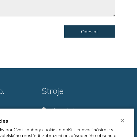
Odeslat
o.
Stroje
Nové stroje
×
Použité stroje
kies
Servis
y používají soubory cookies a další sledovací nástroje s
živatelského prostředí, zobrazení přizpůsobeného obsahu a