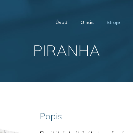
Úvod
O nás
Stroje
Pro vý
PIRANHA
Pro prům
Obrábě
Popis