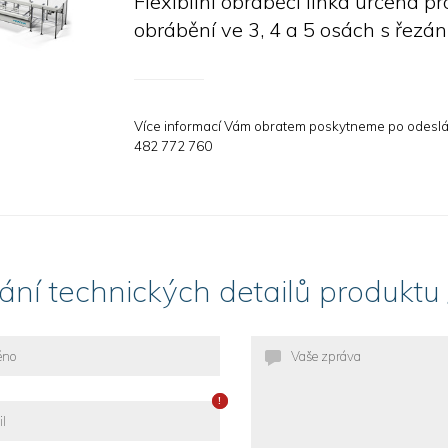
Flexibilní obráběcí linka určená p
obrábění ve 3, 4 a 5 osách s řezání
L
Více informací Vám obratem poskytneme po odeslání
482 772 760
ní technických detailů produktu